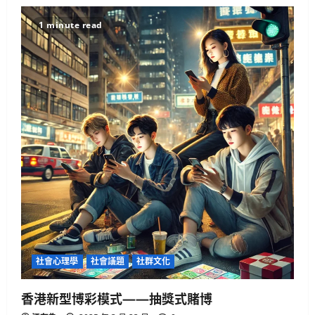
生活與成長
15篇必讀AI對齊經典：深入Eliezer失落
1 minute read
系列
2025 年 4 月 21 日
0
2
人工智慧
生活與成長
資訊科技
軟體實務操作
GenAI詐騙手法揭秘：你是否正中圈
套？
3
2025 年 4 月 10 日
0
生活與成長
美國AI領導地位對香港有何啟示？
2025 年 4 月 10 日
0
4
社會心理學
社會議題
社群文化
健康與生活
生活與成長
生物學
香港新型博彩模式——抽獎式賭博
貓咪真的不愛你？破解主子冷漠的真
心信號