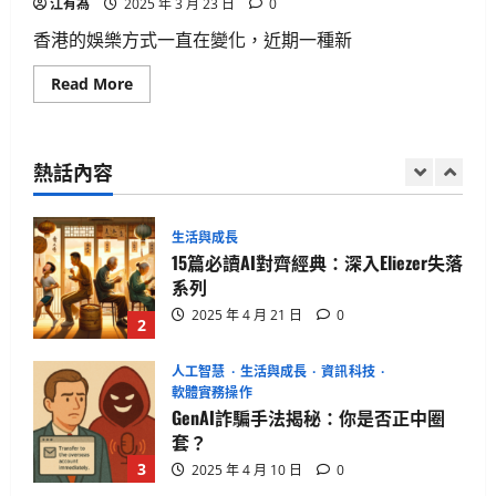
江有為
2025 年 3 月 23 日
0
2025 年 4 月 10 日
0
5
香港的娛樂方式一直在變化，近期一種新
Read
Read More
生活與成長
more
about
華碩智慧手錶值得買嗎？揭開健康科
香
技真相
港
新
熱話內容
2025 年 4 月 21 日
0
型
1
博
彩
模
式
生活與成長
——
15篇必讀AI對齊經典：深入Eliezer失落
抽
獎
系列
式
賭
2025 年 4 月 21 日
0
2
博
人工智慧
生活與成長
資訊科技
軟體實務操作
GenAI詐騙手法揭秘：你是否正中圈
套？
3
2025 年 4 月 10 日
0