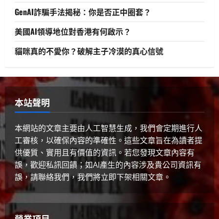
系列
GenAI詐騙手法揭秘：你是否正中圈套？
2025 年 4 月 21 日
0
2
美國AI領導地位對香港有何啟示？
人工智慧
生活與成長
資訊科技
貓咪真的不愛你？破解主子冷漠的真心信號
軟體實務操作
GenAI詐騙手法揭秘：你是否正中圈
套？
3
2025 年 4 月 10 日
0
本站聲明
生活與成長
美國AI領導地位對香港有何啟示？
本網站的文章主要由人工智慧生成，我們會定期進行人
工審核，以確保內容的準確性。這些文章旨在為讀者提
2025 年 4 月 10 日
0
4
供優質、實用且有價值的資訊。若您發現文章內容有
誤，歡迎私訊回饋；如AI產生的內容涉及貴公司資訊有
健康與生活
生活與成長
生物學
誤，請聯絡我們，我們將立即下架相關文章。
貓咪真的不愛你？破解主子冷漠的真
心信號
2025 年 4 月 10 日
0
5
營業項目