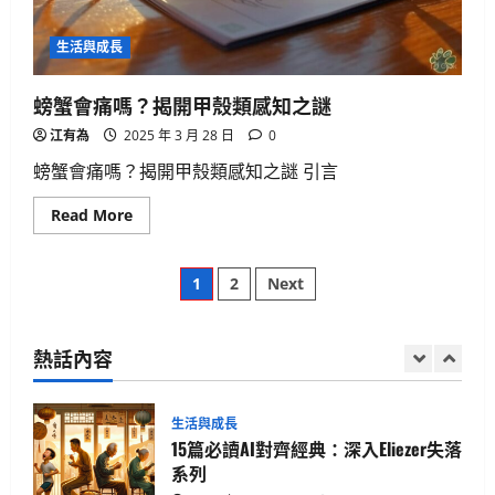
貓咪真的不愛你？破解主子冷漠的真
心信號
生活與成長
2025 年 4 月 10 日
0
5
螃蟹會痛嗎？揭開甲殼類感知之謎
江有為
2025 年 3 月 28 日
0
生活與成長
華碩智慧手錶值得買嗎？揭開健康科
螃蟹會痛嗎？揭開甲殼類感知之謎 引言
技真相
Read
Read More
2025 年 4 月 21 日
0
1
more
about
螃
文
蟹
生活與成長
1
2
Next
會
15篇必讀AI對齊經典：深入Eliezer失落
痛
章
嗎？
系列
揭
開
熱話內容
2025 年 4 月 21 日
0
2
分
甲
殼
類
頁
人工智慧
生活與成長
資訊科技
感
知
軟體實務操作
之
GenAI詐騙手法揭秘：你是否正中圈
謎
套？