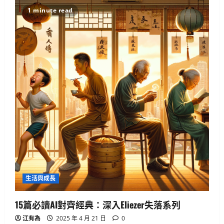
碩
智
1 minute read
慧
手
錶
值
得
買
嗎？
揭
開
健
康
科
技
真
相
生活與成長
15篇必讀AI對齊經典：深入Eliezer失落系列
江有為
2025 年 4 月 21 日
0