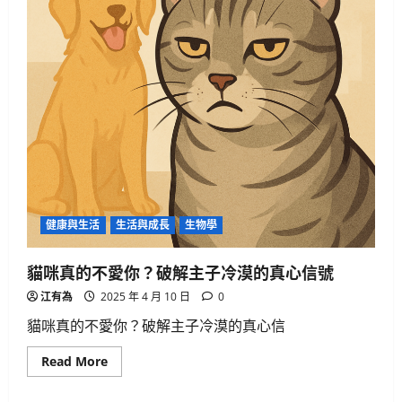
港
有
何
啟
示？
健康與生活
生活與成長
生物學
貓咪真的不愛你？破解主子冷漠的真心信號
江有為
2025 年 4 月 10 日
0
貓咪真的不愛你？破解主子冷漠的真心信
Read
Read More
more
about
貓