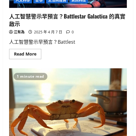
人文科學
哲學
生活與成長
資訊科技
生
人工智慧警示早預言？Battlestar Galactica 的真實
生活與成長
15篇必讀AI對齊經典：深入Eliezer失落
啟示
系列
江有為
2025 年 4 月 7 日
0
2025 年 4 月 21 日
0
2
人工智慧警示早預言？Battlest
人工智慧
生活與成長
資訊科技
Read
Read More
more
軟體實務操作
about
GenAI詐騙手法揭秘：你是否正中圈
人
工
套？
智
1 minute read
慧
3
2025 年 4 月 10 日
0
警
示
早
預
生活與成長
言？
美國AI領導地位對香港有何啟示？
Battlestar
Galactica
2025 年 4 月 10 日
0
的
真
4
實
啟
示
健康與生活
生活與成長
生物學