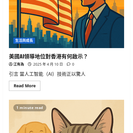
生活與成長
美國AI領導地位對香港有何啟示？
江有為
2025 年 4 月 10 日
0
引言 當人工智能（AI）技術正以驚人
Read
Read More
more
about
美
國
AI
1 minute read
領
導
地
位
對
香