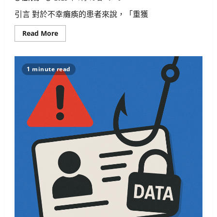
引言 對於不幸癱瘓的患者來說，「重獲
Read
Read More
more
about
AI
腦
波
1 minute read
控
制
機
械
臂：
癱
瘓
者
重
獲
自
由
的
突
破
技
術