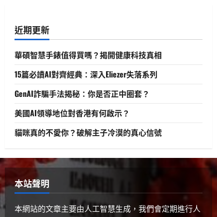
生活與成長
15篇必讀AI對齊經典：深入Eliezer失落
系列
近期更新
2025 年 4 月 21 日
0
2
華碩智慧手錶值得買嗎？揭開健康科技真相
人工智慧
生活與成長
資訊科技
軟體實務操作
15篇必讀AI對齊經典：深入Eliezer失落系列
GenAI詐騙手法揭秘：你是否正中圈
套？
GenAI詐騙手法揭秘：你是否正中圈套？
3
2025 年 4 月 10 日
0
美國AI領導地位對香港有何啟示？
貓咪真的不愛你？破解主子冷漠的真心信號
生活與成長
美國AI領導地位對香港有何啟示？
2025 年 4 月 10 日
0
4
本站聲明
健康與生活
生活與成長
生物學
貓咪真的不愛你？破解主子冷漠的真
本網站的文章主要由人工智慧生成，我們會定期進行人
心信號