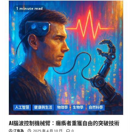
咪
真
1 minute read
的
不
愛
你？
破
解
主
子
冷
漠
的
真
心
信
號
人工智慧
健康與生活
物理學
生物學
自然科學
AI腦波控制機械臂：癱瘓者重獲自由的突破技術
江有為
2025 年 4 月 10 日
0