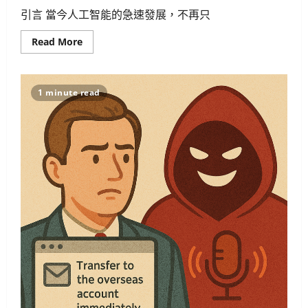
引言 當今人工智能的急速發展，不再只
Read
Read More
more
about
15
篇
必
1 minute read
讀
AI
對
齊
經
典：
深
入
Eliezer
失
落
系
列