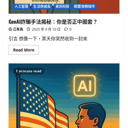
人工智慧
生活與成長
資訊科技
軟體實務操作
GenAI詐騙手法揭秘：你是否正中圈套？
江有為
2025 年 4 月 10 日
0
引言 想像一下，某天你突然收到一封來
Read
Read More
more
about
GenAI
詐
騙
1 minute read
手
法
揭
秘：
你
是
否
正
中
圈
套？