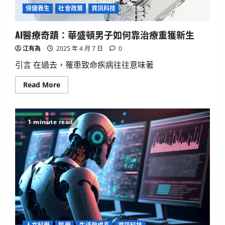
保健養生
社會政策
資訊科技
AI醫療奇蹟：華盛頓男子如何靠治療重獲新生
江有為
2025 年 4 月 7 日
0
引言 在過去，罹患致命疾病往往意味著
Read
Read More
more
about
AI
醫
療
1 minute read
奇
蹟：
華
盛
頓
男
子
如
何
靠
治
療
重
獲
新