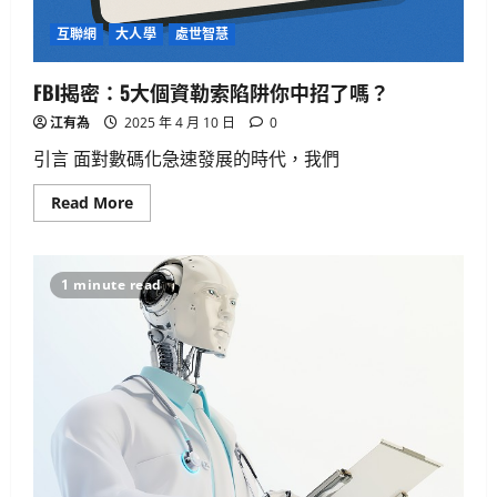
互聯網
大人學
處世智慧
FBI揭密：5大個資勒索陷阱你中招了嗎？
江有為
2025 年 4 月 10 日
0
引言 面對數碼化急速發展的時代，我們
Read
Read More
more
about
FBI
揭
密：
1 minute read
5
大
個
資
勒
索
陷
阱
你
中
招
了
嗎？