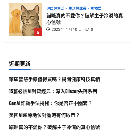
健康與生活
生活與成長
生物學
貓咪真的不愛你？破解主子冷漠的真
心信號
2025 年 4 月 10 日
0
5
生活與成長
華碩智慧手錶值得買嗎？揭開健康科
技真相
近期更新
2025 年 4 月 21 日
0
1
華碩智慧手錶值得買嗎？揭開健康科技真相
生活與成長
15篇必讀AI對齊經典：深入Eliezer失落系列
15篇必讀AI對齊經典：深入Eliezer失落
系列
GenAI詐騙手法揭秘：你是否正中圈套？
2025 年 4 月 21 日
0
2
美國AI領導地位對香港有何啟示？
人工智慧
生活與成長
資訊科技
貓咪真的不愛你？破解主子冷漠的真心信號
軟體實務操作