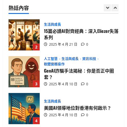
技真相
醫
療
熱話內容
2025 年 4 月 21 日
0
奇
1
蹟：
華
盛
頓
生活與成長
男
15篇必讀AI對齊經典：深入Eliezer失落
子
如
系列
何
靠
2025 年 4 月 21 日
0
2
治
療
重
人工智慧
生活與成長
資訊科技
獲
新
軟體實務操作
生
GenAI詐騙手法揭秘：你是否正中圈
套？
3
2025 年 4 月 10 日
0
生活與成長
美國AI領導地位對香港有何啟示？
2025 年 4 月 10 日
0
4