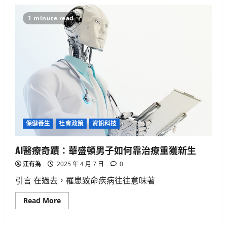
人工智慧
生活與成長
資訊科技
軟體實務操作
1 minute read
GenAI詐騙手法揭秘：你是否正中圈
套？
3
2025 年 4 月 10 日
0
生活與成長
美國AI領導地位對香港有何啟示？
2025 年 4 月 10 日
0
4
保健養生
社會政策
資訊科技
健康與生活
生活與成長
生物學
AI醫療奇蹟：華盛頓男子如何靠治療重獲新生
貓咪真的不愛你？破解主子冷漠的真
心信號
江有為
2025 年 4 月 7 日
0
2025 年 4 月 10 日
0
5
引言 在過去，罹患致命疾病往往意味著
Read
Read More
生活與成長
more
about
華碩智慧手錶值得買嗎？揭開健康科
AI