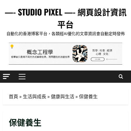
Skip
—- STUDIO PIXEL —- 網頁設計資訊
to
content
平台
自動化的香港博客平台，各類經AI優化的文章資訊會自動定時發佈
Primary
Menu
首頁
»
生活與成長
»
健康與生活
»
保健養生
生活與成長
15篇必讀AI對齊經典：深入Eliezer失落
系列
2025 年 4 月 21 日
0
保健養生
2