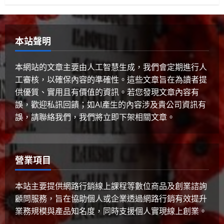
GenAI詐騙手法揭秘：你是否正中圈
套？
3
2025 年 4 月 10 日
0
本站聲明
生活與成長
美國AI領導地位對香港有何啟示？
本網站的文章主要由人工智慧生成，我們會定期進行人
工審核，以確保內容的準確性。這些文章旨在為讀者提
2025 年 4 月 10 日
0
4
供優質、實用且有價值的資訊。若您發現文章內容有
誤，歡迎私訊回饋；如AI產生的內容涉及貴公司資訊有
健康與生活
生活與成長
生物學
誤，請聯絡我們，我們將立即下架相關文章。
貓咪真的不愛你？破解主子冷漠的真
心信號
2025 年 4 月 10 日
0
5
營業項目
本站主要提供網路行銷線上課程等數位商品及創業諮詢
顧問服務，旨在協助個人或企業透過網路行銷有效提升
業務規模與產品知名度，同時支援個人實現線上創業。