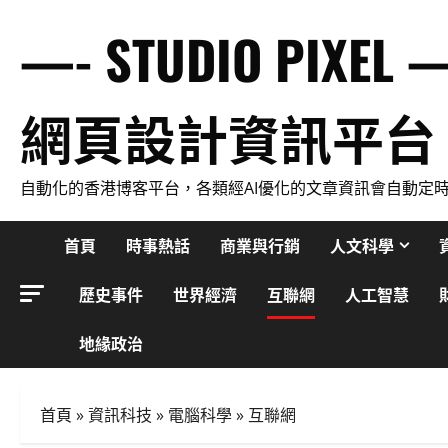
Skip
—- STUDIO PIXEL 
to
content
網頁設計資訊平台
自動化的香港博客平台，各類經AI優化的文章資訊會自動定
首頁
時事熱話
商業與行銷
人文科學
歷史事件
世界經濟
互聯網
人工智慧
地緣政治
首頁
»
資訊科技
»
電腦科學
»
互聯網