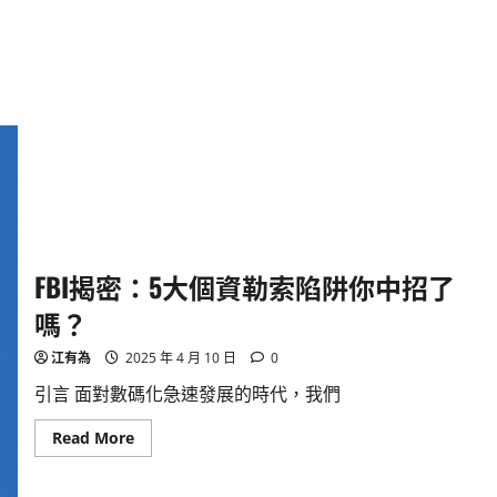
FBI揭密：5大個資勒索陷阱你中招了
嗎？
江有為
2025 年 4 月 10 日
0
引言 面對數碼化急速發展的時代，我們
Read
Read More
more
about
FBI