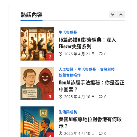
健康科技真相
熱話內容
2025 年 4 月 21 日
0
1
生活與成長
15篇必讀AI對齊經典：深入
Eliezer失落系列
2025 年 4 月 21 日
0
2
人工智慧
生活與成長
資訊科技
軟體實務操作
GenAI詐騙手法揭秘：你是否正
中圈套？
3
2025 年 4 月 10 日
0
生活與成長
美國AI領導地位對香港有何啟
示？
2025 年 4 月 10 日
0
4