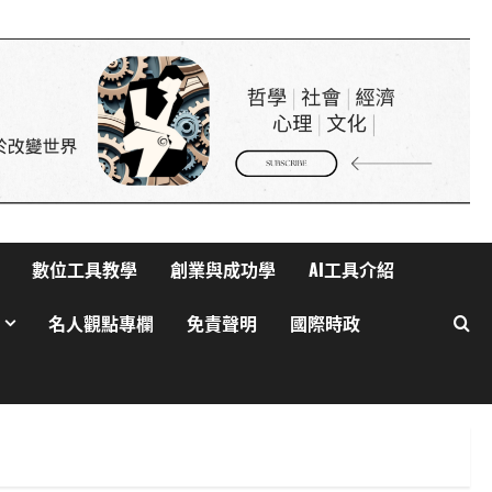
人工智慧
生活與成長
資訊科技
軟體實務操作
GenAI詐騙手法揭秘：你是否正
中圈套？
3
2025 年 4 月 10 日
0
生活與成長
美國AI領導地位對香港有何啟
示？
2025 年 4 月 10 日
0
數位工具教學
創業與成功學
AI工具介紹
4
名人觀點專欄
免責聲明
國際時政
健康與生活
生活與成長
生物學
貓咪真的不愛你？破解主子冷
漠的真心信號
2025 年 4 月 10 日
0
5
生活與成長
華碩智慧手錶值得買嗎？揭開