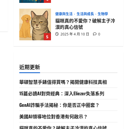
健康與生活
生活與成長
生物學
貓咪真的不愛你？破解主子冷
漠的真心信號
2025 年 4 月 10 日
0
5
生活與成長
華碩智慧手錶值得買嗎？揭開
健康科技真相
近期更新
2025 年 4 月 21 日
0
1
華碩智慧手錶值得買嗎？揭開健康科技真相
生活與成長
15篇必讀AI對齊經典：深入Eliezer失落系列
15篇必讀AI對齊經典：深入
Eliezer失落系列
GenAI詐騙手法揭秘：你是否正中圈套？
2025 年 4 月 21 日
0
2
美國AI領導地位對香港有何啟示？
人工智慧
生活與成長
資訊科技
貓咪真的不愛你？破解主子冷漠的真心信號