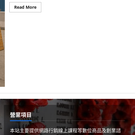
Read
Read More
more
about
機
器
人
側
翻
驚
艷
全
球：
人
形
機
械
新
突
破
營業項目
本站主要提供網路行銷線上課程等數位商品及創業諮