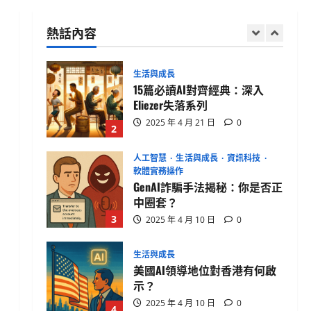
Eliezer失落系列
熱話內容
2025 年 4 月 21 日
0
2
人工智慧
生活與成長
資訊科技
軟體實務操作
GenAI詐騙手法揭秘：你是否正
中圈套？
3
2025 年 4 月 10 日
0
生活與成長
美國AI領導地位對香港有何啟
示？
2025 年 4 月 10 日
0
4
健康與生活
生活與成長
生物學
貓咪真的不愛你？破解主子冷
漠的真心信號
2025 年 4 月 10 日
0
5