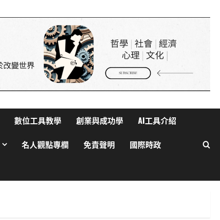
生活與成長
美國AI領導地位對香港有何啟
示？
2025 年 4 月 10 日
0
4
健康與生活
生活與成長
生物學
貓咪真的不愛你？破解主子冷
漠的真心信號
2025 年 4 月 10 日
0
數位工具教學
創業與成功學
AI工具介紹
5
名人觀點專欄
免責聲明
國際時政
生活與成長
華碩智慧手錶值得買嗎？揭開
健康科技真相
2025 年 4 月 21 日
0
1
生活與成長
15篇必讀AI對齊經典：深入