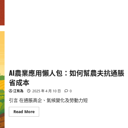
手
法
揭
秘：
你
是
否
正
中
圈
套？
AI農業應用懶人包：如何幫農夫抗通脹
省成本
江有為
2025 年 4 月 10 日
0
引言 在通脹高企、氣候變化及勞動力短
Read
Read More
more
about
AI
農