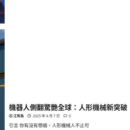
波
控
制
機
械
臂：
癱
瘓
者
重
獲
自
由
的
突
破
技
術
機器人側翻驚艷全球：人形機械新突破
江有為
2025 年 4 月 7 日
0
引言 你有沒有想過，人形機械人不止可