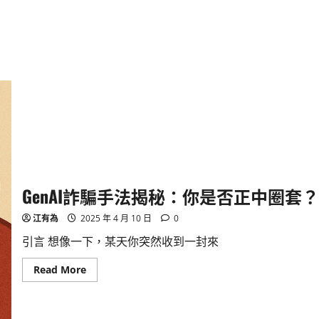
GenAI詐騙手法揭秘：你是否正中圈套？
江有為
2025 年 4 月 10 日
0
引言 想像一下，某天你突然收到一封來
Read
Read More
more
about
GenAI
詐
騙