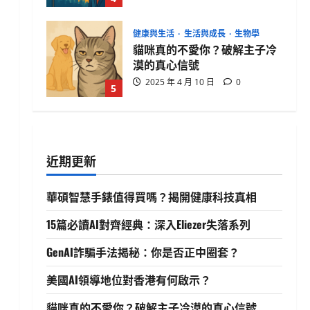
生活與成長
華碩智慧手錶值得買嗎？揭開
健康科技真相
2025 年 4 月 21 日
0
1
生活與成長
15篇必讀AI對齊經典：深入
Eliezer失落系列
近期更新
2025 年 4 月 21 日
0
2
華碩智慧手錶值得買嗎？揭開健康科技真相
人工智慧
生活與成長
資訊科技
軟體實務操作
15篇必讀AI對齊經典：深入Eliezer失落系列
GenAI詐騙手法揭秘：你是否正
中圈套？
GenAI詐騙手法揭秘：你是否正中圈套？
3
2025 年 4 月 10 日
0
美國AI領導地位對香港有何啟示？
生活與成長
貓咪真的不愛你？破解主子冷漠的真心信號