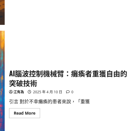
業
應
用
懶
人
包：
如
何
幫
農
夫
抗
通
脹
省
成
本
AI腦波控制機械臂：癱瘓者重獲自由的
突破技術
江有為
2025 年 4 月 10 日
0
引言 對於不幸癱瘓的患者來說，「重獲
Read
Read More
more
about
AI
腦