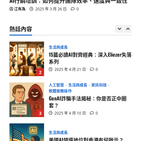
AI行銷培訓：如何提升團隊效率、速度與一致性
生活與成長
江有為
2025 年 3 月 26 日
0
15篇必讀AI對齊經典：深入Eliezer失落
系列
熱話內容
2025 年 4 月 21 日
0
2
人工智慧
生活與成長
資訊科技
軟體實務操作
GenAI詐騙手法揭秘：你是否正中圈
套？
3
2025 年 4 月 10 日
0
生活與成長
美國AI領導地位對香港有何啟示？
2025 年 4 月 10 日
0
4
健康與生活
生活與成長
生物學
貓咪真的不愛你？破解主子冷漠的真