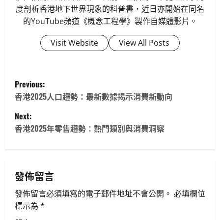
度剖析香港地下世界現象的科普書，近日亦開始在同名
的YouTube頻道《概念工程學》製作自媒體影片。
Visit Website
View All Posts
P
Previous:
o
香港2025人口趨勢：最新數據揭示消費新動向
Next:
s
香港2025年零售趨勢：熱門類別與消費洞察
t
n
發佈留言
a
發佈留言必須填寫的電子郵件地址不會公開。
必填欄位
v
標示為
*