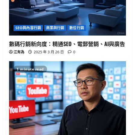
SEO與內容行銷
商業與行銷
數位行銷
數碼行銷新向度：精通SEO、電郵營銷、AI與廣告
江有為
2025 年 3 月 26 日
0
1 minute read
生活與成長
15篇必讀AI對齊經典：深入Eliezer失落
系列
2025 年 4 月 21 日
0
2
人工智慧
生活與成長
資訊科技
軟體實務操作
GenAI詐騙手法揭秘：你是否正中圈