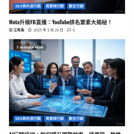
套？
SEO與內容行銷
商業與行銷
數位行銷
3
2025 年 4 月 10 日
0
Meta升級FB直播：YouTube排名要素大揭秘！
生活與成長
江有為
2025 年 3 月 26 日
0
美國AI領導地位對香港有何啟示？
2025 年 4 月 10 日
0
4
1 minute read
健康與生活
生活與成長
生物學
貓咪真的不愛你？破解主子冷漠的真
心信號
2025 年 4 月 10 日
0
5
生活與成長
華碩智慧手錶值得買嗎？揭開健康科
技真相
SEO與內容行銷
商業與行銷
數位行銷
2025 年 4 月 21 日
0
1