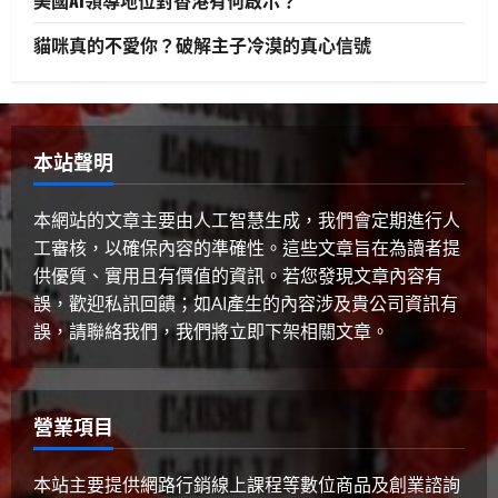
貓咪真的不愛你？破解主子冷漠的真心信號
生活與成長
美國AI領導地位對香港有何啟示？
2025 年 4 月 10 日
0
4
本站聲明
健康與生活
生活與成長
生物學
貓咪真的不愛你？破解主子冷漠的真
本網站的文章主要由人工智慧生成，我們會定期進行人
心信號
工審核，以確保內容的準確性。這些文章旨在為讀者提
2025 年 4 月 10 日
0
5
供優質、實用且有價值的資訊。若您發現文章內容有
誤，歡迎私訊回饋；如AI產生的內容涉及貴公司資訊有
誤，請聯絡我們，我們將立即下架相關文章。
營業項目
本站主要提供網路行銷線上課程等數位商品及創業諮詢