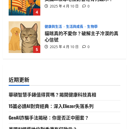
心信號
2025 年 4 月 10 日
0
5
生活與成長
華碩智慧手錶值得買嗎？揭開健康科
技真相
2025 年 4 月 21 日
0
1
生活與成長
15篇必讀AI對齊經典：深入Eliezer失落
系列
近期更新
2025 年 4 月 21 日
0
2
華碩智慧手錶值得買嗎？揭開健康科技真相
人工智慧
生活與成長
資訊科技
軟體實務操作
15篇必讀AI對齊經典：深入Eliezer失落系列
GenAI詐騙手法揭秘：你是否正中圈
套？
GenAI詐騙手法揭秘：你是否正中圈套？
3
2025 年 4 月 10 日
0
美國AI領導地位對香港有何啟示？