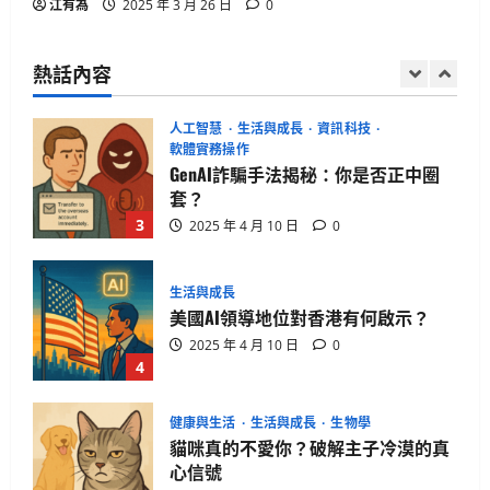
江有為
2025 年 3 月 26 日
0
15篇必讀AI對齊經典：深入Eliezer失落
系列
熱話內容
2025 年 4 月 21 日
0
2
人工智慧
生活與成長
資訊科技
軟體實務操作
GenAI詐騙手法揭秘：你是否正中圈
套？
3
2025 年 4 月 10 日
0
生活與成長
美國AI領導地位對香港有何啟示？
2025 年 4 月 10 日
0
4
健康與生活
生活與成長
生物學
貓咪真的不愛你？破解主子冷漠的真
心信號