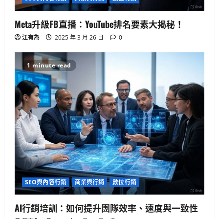
3
2025 年 4 月 10 日
0
Meta升級FB直播：YouTube排名要素大揭秘！
生活與成長
江有為
2025 年 3 月 26 日
0
美國AI領導地位對香港有何啟示？
2025 年 4 月 10 日
0
4
1 minute read
健康與生活
生活與成長
生物學
貓咪真的不愛你？破解主子冷漠的真
心信號
2025 年 4 月 10 日
0
5
生活與成長
華碩智慧手錶值得買嗎？揭開健康科
技真相
SEO與內容行銷
商業與行銷
數位行銷
2025 年 4 月 21 日
0
1
AI行銷培訓：如何提升團隊效率、速度與一致性
生活與成長