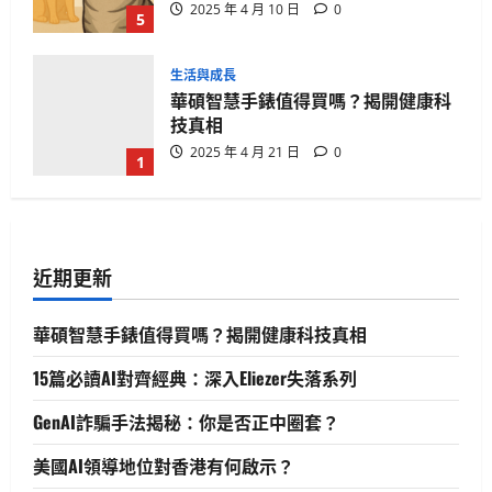
2025 年 4 月 10 日
0
5
生活與成長
華碩智慧手錶值得買嗎？揭開健康科
技真相
2025 年 4 月 21 日
0
1
生活與成長
15篇必讀AI對齊經典：深入Eliezer失落
系列
近期更新
2025 年 4 月 21 日
0
2
華碩智慧手錶值得買嗎？揭開健康科技真相
人工智慧
生活與成長
資訊科技
軟體實務操作
15篇必讀AI對齊經典：深入Eliezer失落系列
GenAI詐騙手法揭秘：你是否正中圈
套？
GenAI詐騙手法揭秘：你是否正中圈套？
3
2025 年 4 月 10 日
0
美國AI領導地位對香港有何啟示？