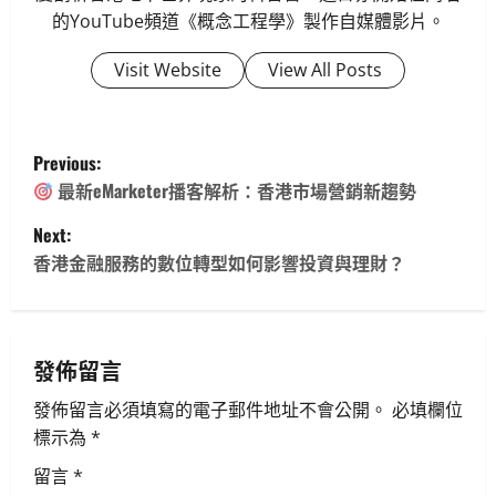
的YouTube頻道《概念工程學》製作自媒體影片。
Visit Website
View All Posts
P
Previous:
o
最新eMarketer播客解析：香港市場營銷新趨勢
Next:
s
香港金融服務的數位轉型如何影響投資與理財？
t
n
發佈留言
a
發佈留言必須填寫的電子郵件地址不會公開。
必填欄位
v
標示為
*
i
留言
*