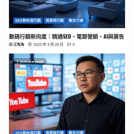
SEO與內容行銷
商業與行銷
數位行銷
數碼行銷新向度：精通SEO、電郵營銷、AI與廣告
江有為
2025 年 3 月 26 日
0
1 minute read
生活與成長
15篇必讀AI對齊經典：深入Eliezer失落
系列
2025 年 4 月 21 日
0
2
人工智慧
生活與成長
資訊科技
軟體實務操作
GenAI詐騙手法揭秘：你是否正中圈
套？
SEO與內容行銷
商業與行銷
數位行銷