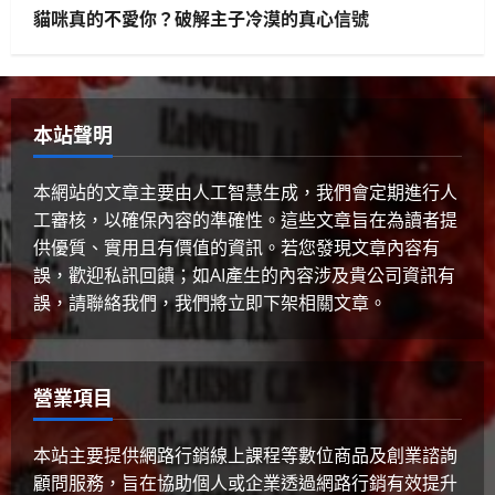
貓咪真的不愛你？破解主子冷漠的真心信號
生活與成長
美國AI領導地位對香港有何啟示？
2025 年 4 月 10 日
0
4
本站聲明
健康與生活
生活與成長
生物學
貓咪真的不愛你？破解主子冷漠的真
本網站的文章主要由人工智慧生成，我們會定期進行人
心信號
工審核，以確保內容的準確性。這些文章旨在為讀者提
2025 年 4 月 10 日
0
5
供優質、實用且有價值的資訊。若您發現文章內容有
誤，歡迎私訊回饋；如AI產生的內容涉及貴公司資訊有
誤，請聯絡我們，我們將立即下架相關文章。
營業項目
本站主要提供網路行銷線上課程等數位商品及創業諮詢
顧問服務，旨在協助個人或企業透過網路行銷有效提升