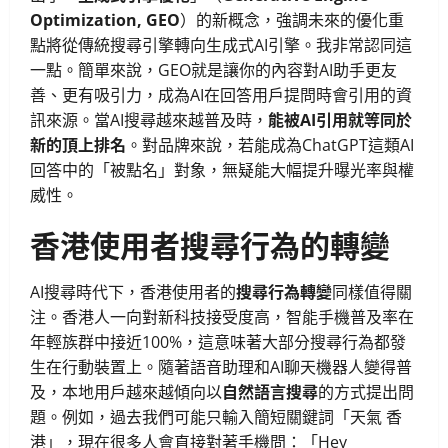
Optimization, GEO
）的新概念，強調未來的優化重
點將從傳統搜尋引擎轉向生成式AI引擎。我非常認同這
一點。簡單來說，GEO就是讓你的內容對AI助手更友
善、更有吸引力，成為AI在回答用戶提問時會引用的資
訊來源。當AI搜尋越來越普及時，
能被AI引用就等同於
新的頂上排名
。對品牌來說，若能成為ChatGPT這類AI
回答中的「被點名」對象，無疑能大幅提升曝光率與權
威性。
香港使用者搜尋行為的轉變
AI搜尋時代下，香港使用者的
搜尋行為轉變
同樣值得關
注。香港人一向對新科技接受度高，智能手機普及率在
年輕族群中接近100%，這意味著大部分搜尋行為都發
生在行動裝置上。隨著語音助理和AI聊天機器人變得普
及，本地用戶越來越傾向以
自然語言搜尋
的方式提出問
題。例如，過去我們可能只輸入簡短關鍵詞「天氣 香
港」，現在很多人會直接對著手機問：「Hey