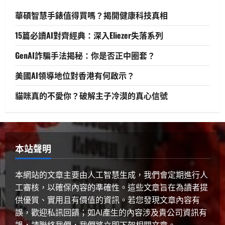
2
華碩智慧手錶值得買嗎？揭開健康科技真相
人工智慧
生活與成長
資訊科技
軟體實務操作
15篇必讀AI對齊經典：深入Eliezer失落系列
GenAI詐騙手法揭秘：你是否正中圈
套？
GenAI詐騙手法揭秘：你是否正中圈套？
3
2025 年 4 月 10 日
0
美國AI領導地位對香港有何啟示？
貓咪真的不愛你？破解主子冷漠的真心信號
生活與成長
美國AI領導地位對香港有何啟示？
2025 年 4 月 10 日
0
4
本站聲明
健康與生活
生活與成長
生物學
貓咪真的不愛你？破解主子冷漠的真
本網站的文章主要由人工智慧生成，我們會定期進行人
心信號
工審核，以確保內容的準確性。這些文章旨在為讀者提
2025 年 4 月 10 日
0
5
供優質、實用且有價值的資訊。若您發現文章內容有
誤，歡迎私訊回饋；如AI產生的內容涉及貴公司資訊有