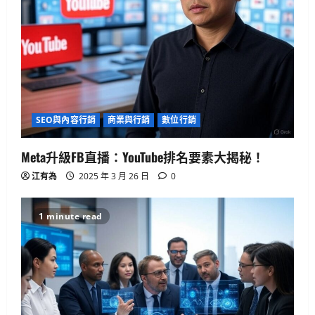
系列
2025 年 4 月 21 日
0
2
人工智慧
生活與成長
資訊科技
軟體實務操作
GenAI詐騙手法揭秘：你是否正中圈
套？
SEO與內容行銷
商業與行銷
數位行銷
3
2025 年 4 月 10 日
0
Meta升級FB直播：YouTube排名要素大揭秘！
生活與成長
江有為
2025 年 3 月 26 日
0
美國AI領導地位對香港有何啟示？
2025 年 4 月 10 日
0
4
1 minute read
健康與生活
生活與成長
生物學
貓咪真的不愛你？破解主子冷漠的真
心信號
2025 年 4 月 10 日
0
5