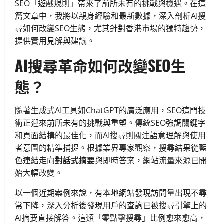
SEO「遊戲規則」帶來了前所未有的挑戰與機遇。在這
篇文章中，我將以親身經驗和最新數據，深入剖析AI搜
尋如何改變SEO生態，尤其針對香港市場的獨特趨勢，
提供實用見解與建議。
AI搜尋革命如何改變SEO生
態？
隨著生成式AI工具如ChatGPT的廣泛應用，SEO這門技
術正迎來前所未有的挑戰與重塑。傳統SEO強調關鍵字
和頁面結構的最佳化，而AI搜尋則關注語意理解與使用
者意圖的精準捕捉。根據業界專家觀察，搜尋結果從藍
色連結走向
對話式摘要
與即時答案，網站流量來源已開
始大幅改變。
以一個近期案例來說，有本地網站發現訪問量出現不尋
常下降，深入分析後發現用戶的查詢已被搜尋引擎上的
AI摘要直接解答。這類「零點擊搜尋」比例愈來愈高，