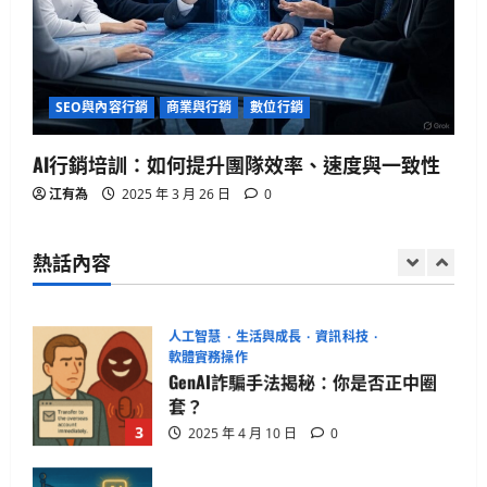
生活與成長
華碩智慧手錶值得買嗎？揭開健康科
技真相
SEO與內容行銷
商業與行銷
數位行銷
2025 年 4 月 21 日
0
1
AI行銷培訓：如何提升團隊效率、速度與一致性
生活與成長
江有為
2025 年 3 月 26 日
0
15篇必讀AI對齊經典：深入Eliezer失落
系列
熱話內容
2025 年 4 月 21 日
0
2
人工智慧
生活與成長
資訊科技
軟體實務操作
GenAI詐騙手法揭秘：你是否正中圈
套？
3
2025 年 4 月 10 日
0
生活與成長