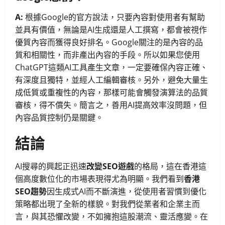
A:
根據Google的官方說法，只要內容對使用者有幫助
並具有價值，無論是AI生成還是人工撰寫，都會被視作
優質內容而獲得良好排名。Google關注的是內容的品
質和相關性，而非產出內容的手段。所以如果您使用
ChatGPT這類AI工具產生文章，一定要確保內容正確、
有深度且獨特，並經人工編輯審核。另外，避免大量生
成低質或重複性的內容，那樣可能會觸發演算法的品質
審核，得不償失。簡言之，善用AI提高效率沒問題，但
內容品質控制仍是關鍵。
結論
AI搜尋的興起正迅速
改變SEO遊戲
的格局，這在香港這
個高度數位化的市場表現得尤為明顯。我們看到
香港
SEO趨勢
因生成式AI而不斷演進，從使用者習慣到優化
策略都出現了全新的樣貌。對我們從業者和企業主而
言，與其恐懼改變，不如擁抱這股潮流、靈活應變。在