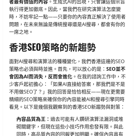
者最有價值的內容
。生成式AI的出現，只會讓這個宗旨
執行得更加徹底。因此，當我們在研究演算法怎麼變
時，不妨牢記一點——只要你的內容真正解決了使用者
問題，在未來無論是傳統搜尋還是AI搜尋，都會有你的
一席之地。
香港SEO策略的新趨勢
面對AI搜尋和演算法的種種變化，我們香港這邊的SEO
策略也必須與時並進。首先，可以放心的是：
SEO並不
會因為AI而消失，反而會進化
。在我的諮詢工作中，不
少客戶起初擔心：「如果AI直接給答案，那我們是不是
不用做SEO了？」我的回答是恰恰相反——現在更需要
精細的SEO策略來確保你的內容能被AI和搜尋引擎同時
看見。以下是幾個我觀察到的香港SEO新趨勢與對策：
內容品質為王：
過去可能有人鑽研演算法漏洞或堆
砌關鍵字，但現在這些小技巧作用愈發有限。與此
同時，高品質內容的回報更加明顯。確保內容具有