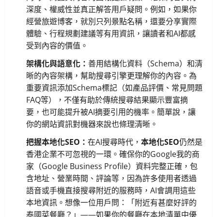
深度、權威性並真正解答用戶疑問。例如，如果你
經營旅遊博客，就別只列景點名稱，還要分享實際
體驗、行程規劃建議等有用資訊，讓讀者和AI都感
受到內容的價值。
架構化與語意化：
善用結構化資料（Schema）和清
晰的內容架構，幫助搜尋引擎更理解你的內容。為
重要資訊添加Schema標記（如產品評價、常見問題
FAQ等），不僅有助於傳統搜尋結果顯示豐富摘
要，也可能提升被AI摘要引用的機率。簡單說，讓
你的網站資訊對機器來說也條理清晰。
把握本地化SEO：
在AI搜尋時代，
本地化SEO
仍然是
香港企業不可忽視的一環。確保你的Google我的商
家（Google Business Profile）資料完整正確，包
含地址、營業時間、評論等，因為許多使用者透過
語音或手機直接搜尋附近的服務時，AI會調用這些
本地資訊。想像一位用戶問：「附近有甚麼好評的
泰國菜餐廳？」——如果你的餐廳在本地清單中優