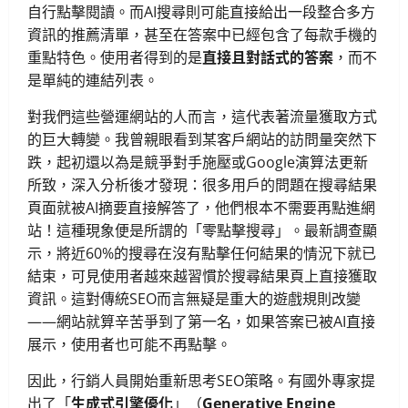
自行點擊閱讀。而AI搜尋則可能直接給出一段整合多方
資訊的推薦清單，甚至在答案中已經包含了每款手機的
重點特色。使用者得到的是
直接且對話式的答案
，而不
是單純的連結列表。
對我們這些營運網站的人而言，這代表著流量獲取方式
的巨大轉變。我曾親眼看到某客戶網站的訪問量突然下
跌，起初還以為是競爭對手施壓或Google演算法更新
所致，深入分析後才發現：很多用戶的問題在搜尋結果
頁面就被AI摘要直接解答了，他們根本不需要再點進網
站！這種現象便是所謂的「零點擊搜尋」。最新調查顯
示，將近60%的搜尋在沒有點擊任何結果的情況下就已
結束，可見使用者越來越習慣於搜尋結果頁上直接獲取
資訊。這對傳統SEO而言無疑是重大的遊戲規則改變
——網站就算辛苦爭到了第一名，如果答案已被AI直接
展示，使用者也可能不再點擊。
因此，行銷人員開始重新思考SEO策略。有國外專家提
出了「
生成式引擎優化
」（
Generative Engine