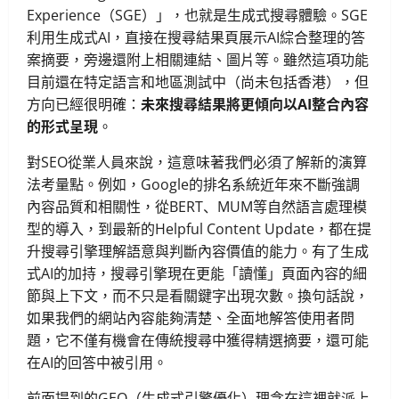
Experience（SGE）」，也就是生成式搜尋體驗。SGE
利用生成式AI，直接在搜尋結果頁展示AI綜合整理的答
案摘要，旁邊還附上相關連結、圖片等。雖然這項功能
目前還在特定語言和地區測試中（尚未包括香港），但
方向已經很明確：
未來搜尋結果將更傾向以AI整合內容
的形式呈現
。
對SEO從業人員來說，這意味著我們必須了解新的演算
法考量點。例如，Google的排名系統近年來不斷強調
內容品質和相關性，從BERT、MUM等自然語言處理模
型的導入，到最新的Helpful Content Update，都在提
升搜尋引擎理解語意與判斷內容價值的能力。有了生成
式AI的加持，搜尋引擎現在更能「讀懂」頁面內容的細
節與上下文，而不只是看關鍵字出現次數。換句話說，
如果我們的網站內容能夠清楚、全面地解答使用者問
題，它不僅有機會在傳統搜尋中獲得精選摘要，還可能
在AI的回答中被引用。
前面提到的GEO（生成式引擎優化）理念在這裡就派上