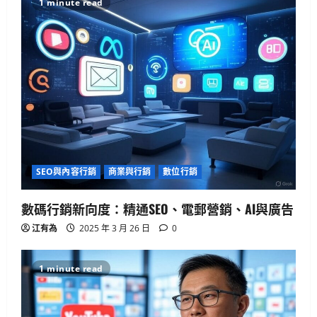
1 minute read
SEO與內容行銷
商業與行銷
數位行銷
數碼行銷新向度：精通SEO、電郵營銷、AI與廣告
江有為
2025 年 3 月 26 日
0
1 minute read
生活與成長
15篇必讀AI對齊經典：深入Eliezer失落