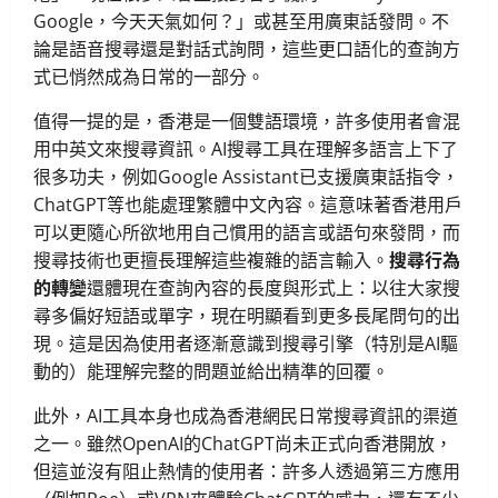
Google，今天天氣如何？」或甚至用廣東話發問。不
論是語音搜尋還是對話式詢問，這些更口語化的查詢方
式已悄然成為日常的一部分。
值得一提的是，香港是一個雙語環境，許多使用者會混
用中英文來搜尋資訊。AI搜尋工具在理解多語言上下了
很多功夫，例如Google Assistant已支援廣東話指令，
ChatGPT等也能處理繁體中文內容。這意味著香港用戶
可以更隨心所欲地用自己慣用的語言或語句來發問，而
搜尋技術也更擅長理解這些複雜的語言輸入。
搜尋行為
的轉變
還體現在查詢內容的長度與形式上：以往大家搜
尋多偏好短語或單字，現在明顯看到更多長尾問句的出
現。這是因為使用者逐漸意識到搜尋引擎（特別是AI驅
動的）能理解完整的問題並給出精準的回覆。
此外，AI工具本身也成為香港網民日常搜尋資訊的渠道
之一。雖然OpenAI的ChatGPT尚未正式向香港開放，
但這並沒有阻止熱情的使用者：許多人透過第三方應用