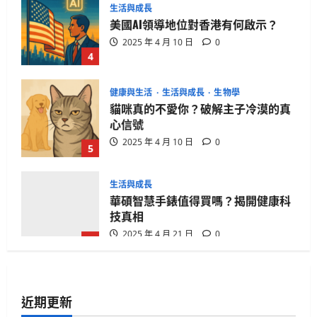
美國AI領導地位對香港有何啟示？
2025 年 4 月 10 日
0
4
健康與生活
生活與成長
生物學
貓咪真的不愛你？破解主子冷漠的真
心信號
2025 年 4 月 10 日
0
5
生活與成長
華碩智慧手錶值得買嗎？揭開健康科
技真相
2025 年 4 月 21 日
0
1
生活與成長
15篇必讀AI對齊經典：深入Eliezer失落
系列
近期更新
2025 年 4 月 21 日
0