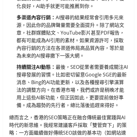
化良好，AI助手就更可能推薦到你。
多渠道內容行銷：
AI搜尋的結果經常會引用多元來
源，因此你的品牌聲量需要全面提升。除了網站文
章，社群媒體貼文、YouTube影片甚至PDF報告，
都有可能成為AI引用的素材。如果資源許可，採取
內容行銷的方法在各渠道佈局高品質內容，等於是
為未來的AI搜尋撒下一張大網。
持續關注AI動態：
最後，SEO從業者需要養成關注AI
搜尋發展的習慣。比如密切留意Google SGE的最新
消息、Bing的AI功能更新，以及各種搜尋引擎演算
法的調整方向。在香港市場，我們或許是稍晚才能
用上這些AI新功能，但正因如此，更要提前做好準
備。成為趨勢的先行者，總比落後追趕來得好。
總而言之，香港的SEO策略正在融合傳統最佳實踐與AI
時代的新思維。我經常建議客戶採取「雙管齊下」的策
略：一方面繼續做好傳統SEO該做的基本功（如網站速