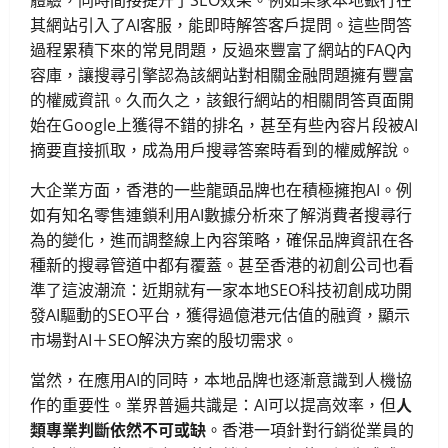
體驗，同時間接提升了SEO效果。例如某家本地銀行在
其網站引入了AI客服，能即時解答客戶提問。這些問答
過程累積下來的常見問題，反過來豐富了網站的FAQ內
容庫，讓搜尋引擎認為該網站對相關金融問題擁有豐富
的權威資訊。久而久之，該銀行網站的相關問答頁面開
始在Google上獲得不錯的排名，甚至有些內容片段被AI
摘要直接抓取，成為用戶搜尋答案時看到的權威解說。
大企業方面，香港的一些龍頭品牌也在積極擁抱AI。例
如有知名零售連鎖利用AI數據分析來了解消費者搜尋行
為的變化，進而調整線上內容策略，確保品牌資訊在各
種新的搜尋管道中都有覆蓋。甚至香港的初創公司也看
準了這波潮流：近期就有一家本地SEO科技初創成功開
發AI驅動的SEO平台，獲得過億港元估值的融資，顯示
市場對AI＋SEO解決方案的殷切需求。
當然，在應用AI的同時，本地品牌也逐漸意識到人機協
作的重要性。業界普遍共識是：AI可以提高效率，但
人
類專業判斷依然不可或缺
。香港一項針對行銷從業員的