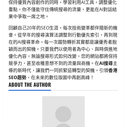
保持優質內容創作的同時，學習利用AI工具，調整優化
重點，你不僅能守住傳統搜尋的流量，更能在AI對話結
果中爭取一席之地。
回顧自己20年的SEO生涯，每次技術變革都伴隨新的機
會。從早年的搜尋演算法調整到行動優先索引，再到現
在的AI搜尋革命，每一次趨勢轉折其實都是讓優秀者脫
穎而出的契機。只要我們以使用者為中心、與時俱進地
優化內容，無論搜尋形式如何改變，您的網站都將保持
競爭力，甚至收穫意想不到的流量與商機。在
AI搜尋
主
導的新時代，讓我們一同抓緊這轉型的契機，引領
香港
SEO趨勢
，在未來的數位版圖中再創高峰！
ABOUT THE AUTHOR