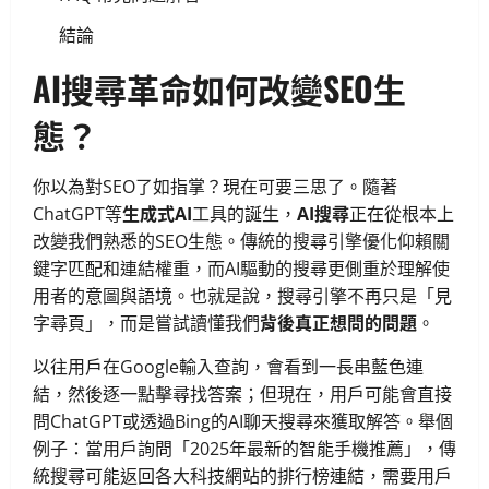
結論
AI搜尋革命如何改變SEO生
態？
你以為對SEO了如指掌？現在可要三思了。隨著
ChatGPT等
生成式AI
工具的誕生，
AI搜尋
正在從根本上
改變我們熟悉的SEO生態。傳統的搜尋引擎優化仰賴關
鍵字匹配和連結權重，而AI驅動的搜尋更側重於理解使
用者的意圖與語境。也就是說，搜尋引擎不再只是「見
字尋頁」，而是嘗試讀懂我們
背後真正想問的問題
。
以往用戶在Google輸入查詢，會看到一長串藍色連
結，然後逐一點擊尋找答案；但現在，用戶可能會直接
問ChatGPT或透過Bing的AI聊天搜尋來獲取解答。舉個
例子：當用戶詢問「2025年最新的智能手機推薦」，傳
統搜尋可能返回各大科技網站的排行榜連結，需要用戶