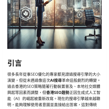
引言
很多長年從事SEO優化的專家都見證過搜尋引擎的大小
演變，但從未遇過像這次
AI搜尋
革命這般劇烈的轉變。
過去香港的SEO策略隨著行動裝置普及、本地社交媒體
興起等因素而調整，但
香港SEO趨勢
正因生成式人工智
能（AI）的崛起被重新改寫。現在的搜尋引擎越來越聰
明，能夠理解使用者意圖並直接給出答案，這對傳統