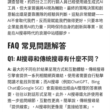
調查發現，約四分之三的行銷人員已經使用過生成式AI
工具，但大家普遍將AI視為輔助，最終的策略決策和創
意輸出還是要靠團隊的經驗與判斷。這點非常關鍵——
AI不會取代我們，反而是賦能我們做得更好。只要本地
企業能善用AI的力量，同時保持自身的創新與專業，就
能在AI搜尋時代的浪潮中站穩腳步。
FAQ 常見問題解答
Q1: AI搜尋和傳統搜尋有什麼不同？
A:
最大的不同在於結果呈現方式和互動體驗。傳統搜尋
引擎會提供一系列相關網頁連結，使用者需要自行點擊
閱讀才能找到答案；而AI搜尋（例如ChatGPT、Bing
Chat或Google SGE）會直接給出經由AI整理的答案摘
要，往往以對話形式呈現。此外，AI搜尋還允許使用者
進一步追問細節，互動性更高。簡單說，傳統搜尋是
「提供線索」，AI搜尋則更像是「直接給答案」。