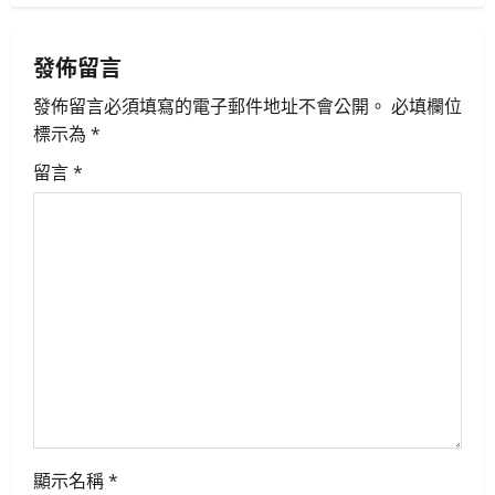
s
t
發佈留言
n
發佈留言必須填寫的電子郵件地址不會公開。
必填欄位
標示為
*
a
留言
*
v
i
g
a
t
i
o
顯示名稱
*