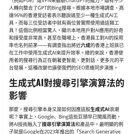
（例如Poe）或VPN來體驗ChatGPT的威力，還有不少
人轉向整合了GPT的Bing搜尋。根據本地市場調查，高
達96%的香港受訪者表示聽說過至少一種生成式AI工
具，而每三位受訪者中就有兩位曾實際使用過這類工
具！這個比例相當驚人，顯示本地用戶對AI應用的好奇
和接受度非常高。甚至在職場上，香港員工對AI的採用
率也名列前茅——有調查指出將近
六成
的香港上班族已
在工作中使用生成式AI來提升效率。總的來說，香港使
用者的搜尋行為正在朝著更智能、更對話、更多元的平
台發展，這種改變也逼使我們的SEO思維同步演進。
生成式AI對搜尋引擎演算法的
影響
那麼，搜尋引擎本身又是如何因應這股
生成式AI
浪潮
呢？事實上，Google、Bing這些巨頭早已聞風而動，
將AI技術融入了
搜尋引擎演算法
和產品中。最明顯的例
子就是Google在2023年推出的「Search Generative