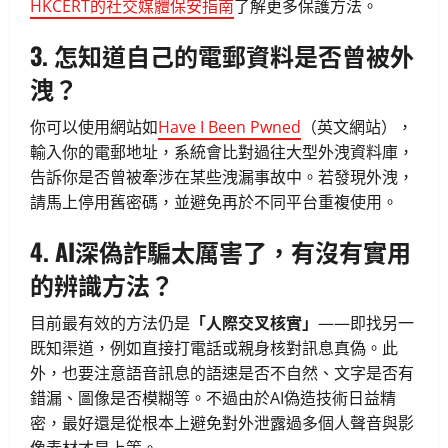
HKCERT的社交媒體保安指南
了解更多保護方法。
3. 怎知道自己的電郵資料是否曾被外
洩？
你可以使用網站如
Have I Been Pwned
（英文網站），
輸入你的電郵地址，系統會比對過往大型外洩資料庫，
告訴你是否曾被牽涉在某些洩漏事故中。若發現外洩，
請馬上停用舊密碼，並避免再於不同平台重複使用。
4. AI深偽詐騙太厲害了，有沒有實用
的辨識方法？
目前最有效的方法仍是
「人際交叉核實」
——即找另一
既知渠道，例如直接打電話或親身核對訊息真偽。此
外，也要注意語音訊息的語速是否不自然、文字是否有
錯漏、圖像是否模糊等。不過由於AI偽造技術日益精
密，最好還是從根本上避免對外泄露過多個人聲音與影