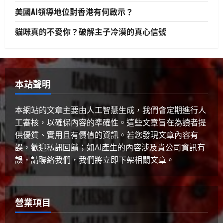
3
2025 年 4 月 10 日
0
美國AI領導地位對香港有何啟示？
貓咪真的不愛你？破解主子冷漠的真心信號
生活與成長
美國AI領導地位對香港有何啟示？
2025 年 4 月 10 日
0
4
本站聲明
健康與生活
生活與成長
生物學
貓咪真的不愛你？破解主子冷漠的真
本網站的文章主要由人工智慧生成，我們會定期進行人
心信號
工審核，以確保內容的準確性。這些文章旨在為讀者提
2025 年 4 月 10 日
0
5
供優質、實用且有價值的資訊。若您發現文章內容有
誤，歡迎私訊回饋；如AI產生的內容涉及貴公司資訊有
誤，請聯絡我們，我們將立即下架相關文章。
營業項目