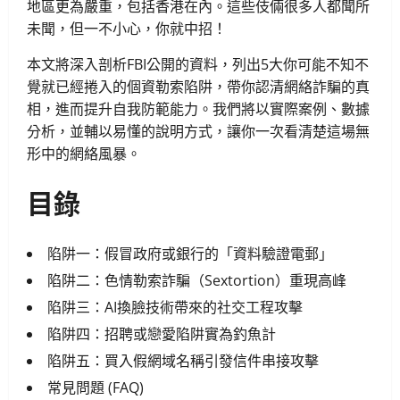
地區更為嚴重，包括香港在內。這些伎倆很多人都聞所
未聞，但一不小心，你就中招！
本文將深入剖析FBI公開的資料，列出5大你可能不知不
覺就已經捲入的個資勒索陷阱，帶你認清網絡詐騙的真
相，進而提升自我防範能力。我們將以實際案例、數據
分析，並輔以易懂的說明方式，讓你一次看清楚這場無
形中的網絡風暴。
目錄
陷阱一：假冒政府或銀行的「資料驗證電郵」
陷阱二：色情勒索詐騙（Sextortion）重現高峰
陷阱三：AI換臉技術帶來的社交工程攻擊
陷阱四：招聘或戀愛陷阱實為釣魚計
陷阱五：買入假網域名稱引發信件串接攻擊
常見問題 (FAQ)