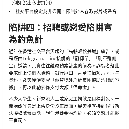
（例如說出私密資訊）
社交平台設定為非公開，限制外人存取影片或聲音
陷阱四：招聘或戀愛陷阱實
為釣魚計
近年在香港社交平台興起的「高薪輕鬆兼職」廣告，或
是經由Telegram、Line接觸的「發傳單」「刷單賺佣
金」邀請，其實往往蘊藏勒索計畫的前奏。詐騙者藉此
要求你上傳個人資料、銀行戶口、甚至拍攝短片。這些
資料，數天後便變成「你替境外詐騙集團協助洗錢的證
據」，再以此勒索你支付大額「保命金」。
不少大學生、新來港人士或家庭主婦就是目標對象。一
開始或許只是上傳身份證正反面，幾天後就接到假冒執
法機構威脅電話，說你涉嫌金融詐騙，必須交錢才能擺
平官司。