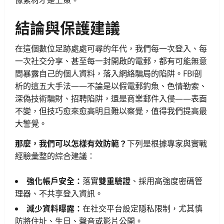
像素材才是上策。
結論與保護建議
在這個數位足跡處處可尋的年代，我們每一次登入、每
一次社交分享、甚至每一封開啟的電郵，都有可能無意
間暴露自己的個人資料，落入網絡騙局的陷阱。FBI剖
析的這五大手法——不論是以假電郵釣魚、色情勒索、
深偽技術騙財、招聘陷阱，還是商業郵件入侵——表面
不變，但技巧愈來愈高明且難以察覺，值得我們提高最
大警覺。
那麼，我們可以怎樣有效防範？
下列是根據專家與實戰
經驗彙整的綜合建議：
強化帳戶安全：
落實
雙重驗證
、採用高強度密碼管
理器、不共享登入資訊。
減少資料曝露：
在社交平台設定隱私限制，尤其慎
防將住址、生日、聲音或影片公開。