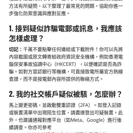
方法有所疑問，以下整理了最常見的問題，協助你進一
步強化防禦意識與應對反應。
1. 接到疑似詐騙電郵或訊息，我應該
怎樣處理？
切記：
千萬不要點擊任何連結或下載附件！你可以先將
內容截圖或原文轉寄給政府資訊安全機構，例如香港電
腦保安事故協調中心（HKCERT），以便確認是否為詐
騙。如對方冒認銀行等機構，可直接致電所屬官方熱線
查證，而不是按電郵內容所提供的聯絡方式。
2. 我的社交帳戶疑似被駭，怎麼辦？
馬上變更密碼，並啟動雙重認證（2FA）。如登入記錄
或裝置清單中出現陌生位置，請盡速登出可疑裝置。此
外，也建議通報對應平台（如Meta、Google）進行後
續調查。你亦可參考