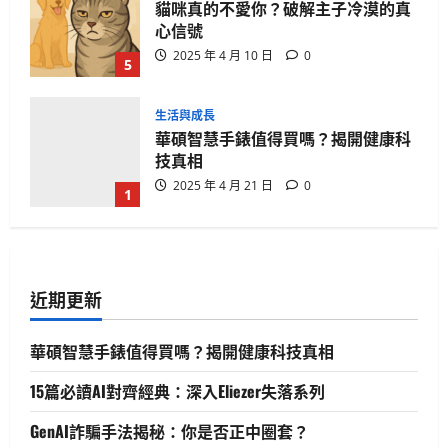
貓咪真的不愛你？破解主子冷漠的真
心信號
2025 年 4 月 10 日
0
5
生活與成長
華碩智慧手錶值得買嗎？揭開健康科
技真相
2025 年 4 月 21 日
0
1
生活與成長
15篇必讀AI對齊經典：深入Eliezer失落
系列
近期更新
2025 年 4 月 21 日
0
2
華碩智慧手錶值得買嗎？揭開健康科技真相
人工智慧
生活與成長
資訊科技
軟體實務操作
15篇必讀AI對齊經典：深入Eliezer失落系列
GenAI詐騙手法揭秘：你是否正中圈
套？
GenAI詐騙手法揭秘：你是否正中圈套？