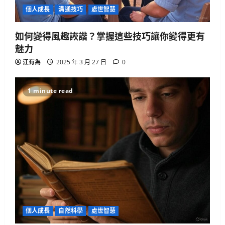
GenAI詐騙手法揭秘：你是否正中圈
個人成長
溝通技巧
處世智慧
套？
3
2025 年 4 月 10 日
0
如何變得風趣詼諧？掌握這些技巧讓你變得更有
魅力
生活與成長
江有為
2025 年 3 月 27 日
0
美國AI領導地位對香港有何啟示？
2025 年 4 月 10 日
0
4
1 minute read
健康與生活
生活與成長
生物學
貓咪真的不愛你？破解主子冷漠的真
心信號
2025 年 4 月 10 日
0
5
生活與成長
華碩智慧手錶值得買嗎？揭開健康科
技真相
個人成長
自然科學
處世智慧
2025 年 4 月 21 日
0
1