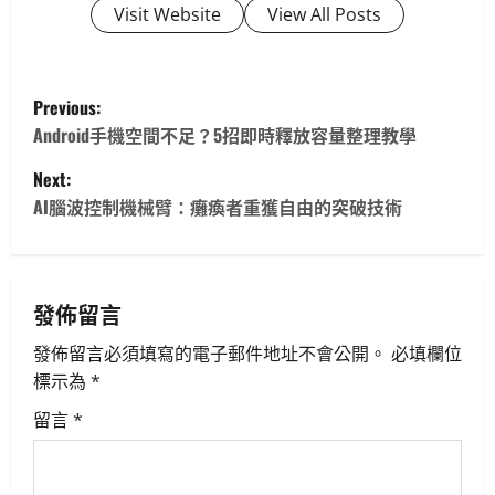
Visit Website
View All Posts
P
Previous:
o
Android手機空間不足？5招即時釋放容量整理教學
Next:
s
AI腦波控制機械臂：癱瘓者重獲自由的突破技術
t
n
發佈留言
a
發佈留言必須填寫的電子郵件地址不會公開。
必填欄位
v
標示為
*
i
留言
*
g