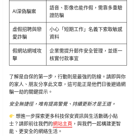
語音、影像也能作假，需靠多重驗
AI深偽騙案
證防騙
虛假招聘與戀
小心「短期工作」名義下索取敏感
愛詐騙
資料
假網站網域攻
企業需提升郵件安全管理，並逐一
擊
核實付款事宜
了解是自保的第一步，行動則是最強的防線。請即與你
的家人、朋友分享此文章，這可能正是他們日後避過網
騙一劫的關鍵提示。
安全無捷徑，唯有提高警覺、持續更新才是王道。
想進一步探索更多科技保安資訊與生活數碼小貼
士？請即前往我們的
網站主頁
，與我們一起構建更智
能、更安全的網絡生活。