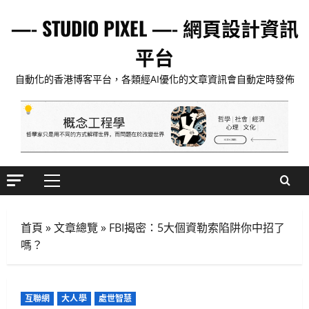
Skip
—- STUDIO PIXEL —- 網頁設計資訊
to
content
平台
自動化的香港博客平台，各類經AI優化的文章資訊會自動定時發佈
Primary
Menu
首頁
»
文章總覽
»
FBI揭密：5大個資勒索陷阱你中招了
嗎？
互聯網
大人學
處世智慧