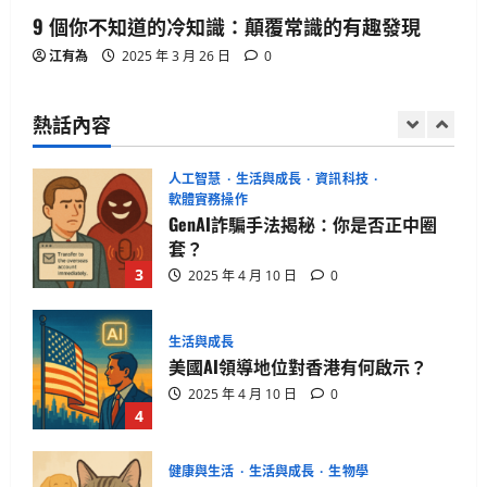
9 個你不知道的冷知識：顛覆常識的有趣發現
生活與成長
江有為
2025 年 3 月 26 日
0
15篇必讀AI對齊經典：深入Eliezer失落
系列
熱話內容
2025 年 4 月 21 日
0
2
人工智慧
生活與成長
資訊科技
軟體實務操作
GenAI詐騙手法揭秘：你是否正中圈
套？
3
2025 年 4 月 10 日
0
生活與成長
美國AI領導地位對香港有何啟示？
2025 年 4 月 10 日
0
4
健康與生活
生活與成長
生物學