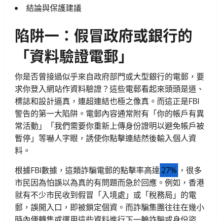
結論與保護建議
陷阱一：假冒政府或銀行的
「資料驗證電郵」
你是否曾接過似乎來自政府部門或大型銀行的電郵，要
求你登入網站作資料驗證？這些電郵看起來頭頭是道、
標誌和設計逼真，連超連結也極之像真。而這正是FBI
警告的第一大陷阱。電郵內容通常附有「你的帳戶有異
常活動」「我們需要你重新上傳身份證明以避免帳戶被
暫停」等嚇人字眼，誘使你點擊連結然後輸入個人資
料。
根據FBI數據，這類詐騙電郵的點擊率高達
27%
，很多
市民因為怕誤以為真的有問題而急於回應。例如，香港
就有不少市民收到假冒「入境處」或「稅務局」的電
郵，誤開入口，即被鎖定個資。而詐騙集團往往在幾小
時內便轉售或運用這些資料進行下一輪詐騙或身份盜