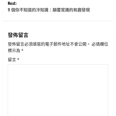
Next:
s
9 個你不知道的冷知識：顛覆常識的有趣發現
t
n
發佈留言
a
發佈留言必須填寫的電子郵件地址不會公開。
必填欄位
v
標示為
*
i
留言
*
g
a
t
i
o