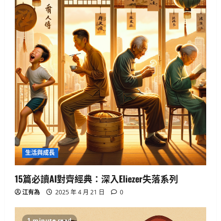
生活與成長
15篇必讀AI對齊經典：深入Eliezer失落
系列
2025 年 4 月 21 日
0
2
生活與成長
人工智慧
生活與成長
資訊科技
軟體實務操作
15篇必讀AI對齊經典：深入Eliezer失落系列
GenAI詐騙手法揭秘：你是否正中圈
套？
江有為
2025 年 4 月 21 日
0
3
2025 年 4 月 10 日
0
1 minute read