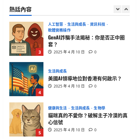
系列
熱話內容
2025 年 4 月 21 日
0
2
人工智慧
生活與成長
資訊科技
軟體實務操作
GenAI詐騙手法揭秘：你是否正中圈
套？
3
2025 年 4 月 10 日
0
生活與成長
美國AI領導地位對香港有何啟示？
2025 年 4 月 10 日
0
4
健康與生活
生活與成長
生物學
貓咪真的不愛你？破解主子冷漠的真
心信號
2025 年 4 月 10 日
0
5