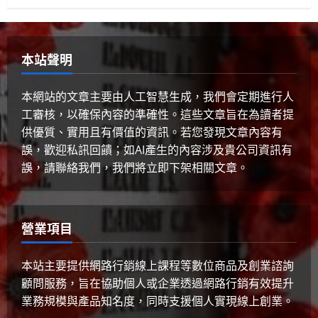
美國AI領導地位對香港有何啟示？
2025 年 4 月 10 日
0
4
本站聲明
健康與生活
生活與成長
生物學
貓咪真的不愛你？破解主子冷漠的真
本網站的文章主要由人工智慧生成，我們會定期進行人
心信號
工審核，以確保內容的準確性。這些文章旨在為讀者提
2025 年 4 月 10 日
0
5
供優質、實用且有價值的資訊。若您發現文章內容有
誤，歡迎私訊回饋；如AI產生的內容涉及貴公司資訊有
誤，請聯絡我們，我們將立即下架相關文章。
營業項目
本站主要提供網路行銷線上課程等數位商品及創業諮詢
顧問服務，旨在協助個人或企業透過網路行銷有效提升
業務規模與產品知名度，同時支援個人實現線上創業。