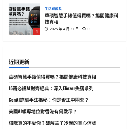
生活與成長
華碩智慧手錶值得買嗎？揭開健康科
技真相
2025 年 4 月 21 日
0
1
生活與成長
15篇必讀AI對齊經典：深入Eliezer失落
系列
近期更新
2025 年 4 月 21 日
0
2
華碩智慧手錶值得買嗎？揭開健康科技真相
人工智慧
生活與成長
資訊科技
軟體實務操作
15篇必讀AI對齊經典：深入Eliezer失落系列
GenAI詐騙手法揭秘：你是否正中圈
套？
GenAI詐騙手法揭秘：你是否正中圈套？
3
2025 年 4 月 10 日
0
美國AI領導地位對香港有何啟示？
貓咪真的不愛你？破解主子冷漠的真心信號
生活與成長