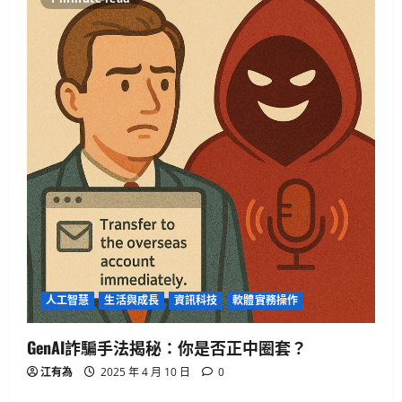
生活與成長
美國AI領導地位對香港有何啟示？
2025 年 4 月 10 日
0
4
健康與生活
生活與成長
生物學
貓咪真的不愛你？破解主子冷漠的真
心信號
2025 年 4 月 10 日
0
5
生活與成長
華碩智慧手錶值得買嗎？揭開健康科
技真相
人工智慧
生活與成長
資訊科技
軟體實務操作
2025 年 4 月 21 日
0
1
GenAI詐騙手法揭秘：你是否正中圈套？
生活與成長
江有為
2025 年 4 月 10 日
0
15篇必讀AI對齊經典：深入Eliezer失落