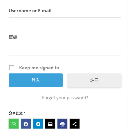
2025 年 4 月 21 日
0
2
Username or E-mail
人工智慧
生活與成長
資訊科技
軟體實務操作
GenAI詐騙手法揭秘：你是否正中圈
套？
密碼
3
2025 年 4 月 10 日
0
生活與成長
美國AI領導地位對香港有何啟示？
Keep me signed in
2025 年 4 月 10 日
0
4
註冊
健康與生活
生活與成長
生物學
Forgot your password?
貓咪真的不愛你？破解主子冷漠的真
心信號
分享此文：
2025 年 4 月 10 日
0
5