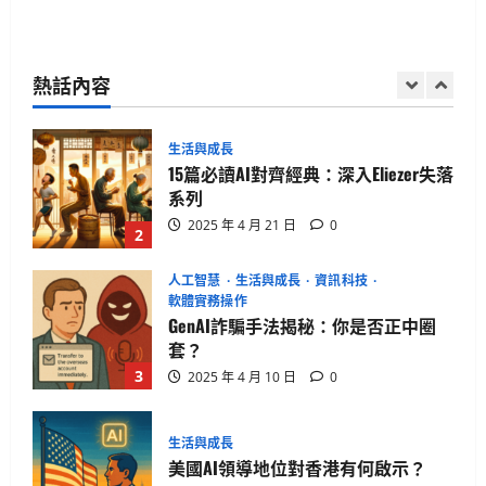
生活與成長
華碩智慧手錶值得買嗎？揭開健康科
技真相
熱話內容
2025 年 4 月 21 日
0
1
生活與成長
15篇必讀AI對齊經典：深入Eliezer失落
系列
2025 年 4 月 21 日
0
2
人工智慧
生活與成長
資訊科技
軟體實務操作
GenAI詐騙手法揭秘：你是否正中圈
套？
3
2025 年 4 月 10 日
0
生活與成長
美國AI領導地位對香港有何啟示？