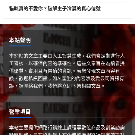
人工智慧
生活與成長
資訊科技
貓咪真的不愛你？破解主子冷漠的真心信號
軟體實務操作
GenAI詐騙手法揭秘：你是否正中圈
套？
3
2025 年 4 月 10 日
0
本站聲明
生活與成長
美國AI領導地位對香港有何啟示？
本網站的文章主要由人工智慧生成，我們會定期進行人
工審核，以確保內容的準確性。這些文章旨在為讀者提
2025 年 4 月 10 日
0
4
供優質、實用且有價值的資訊。若您發現文章內容有
誤，歡迎私訊回饋；如AI產生的內容涉及貴公司資訊有
健康與生活
生活與成長
生物學
誤，請聯絡我們，我們將立即下架相關文章。
貓咪真的不愛你？破解主子冷漠的真
心信號
2025 年 4 月 10 日
0
5
營業項目
本站主要提供網路行銷線上課程等數位商品及創業諮詢